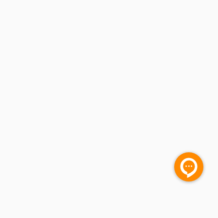
سایت ساز پوپش